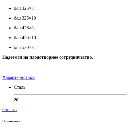
б/ш 325×8
б/ш 325×10
б/ш 426×8
б/ш 426×10
б/ш 530×8
Надеемся на плодотворное сотрудничество.
Характеристики
Сталь
20
Оплата
Наличными