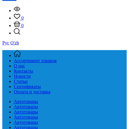
0
0
Рус
O'zb
Ассортимент товаров
О нас
Контакты
Новости
Статьи
Сертификаты
Оплата и доставка
Автотовары
Автотовары
Автотовары
Автотовары
Автотовары
Автотовары