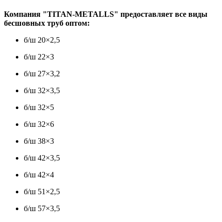
Компания "TITAN-METALLS" предоставляет все виды
бесшовных труб оптом:
б/ш 20×2,5
б/ш 22×3
б/ш 27×3,2
б/ш 32×3,5
б/ш 32×5
б/ш 32×6
б/ш 38×3
б/ш 42×3,5
б/ш 42×4
б/ш 51×2,5
б/ш 57×3,5