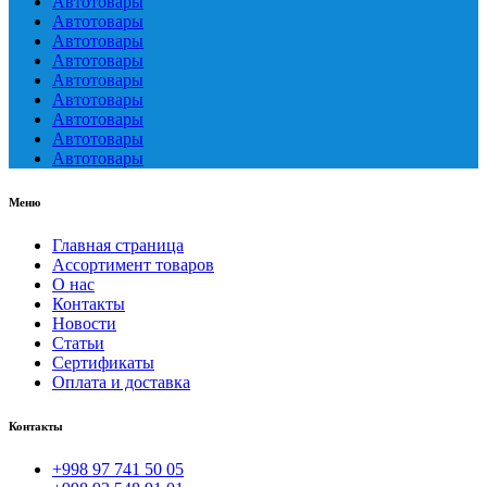
Автотовары
Автотовары
Автотовары
Автотовары
Автотовары
Автотовары
Автотовары
Автотовары
Автотовары
Меню
Главная страница
Ассортимент товаров
О нас
Контакты
Новости
Статьи
Сертификаты
Оплата и доставка
Контакты
+998 97 741 50 05