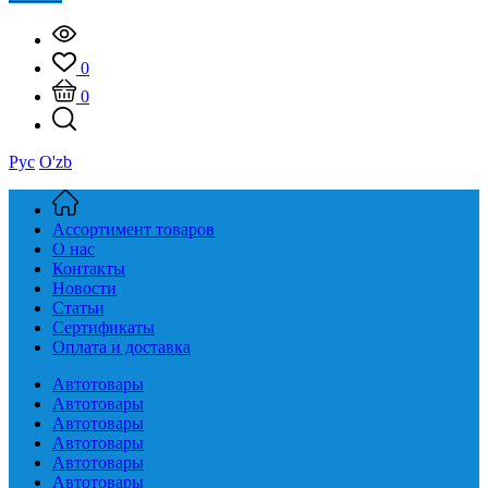
0
0
Рус
O'zb
Ассортимент товаров
О нас
Контакты
Новости
Статьи
Сертификаты
Оплата и доставка
Автотовары
Автотовары
Автотовары
Автотовары
Автотовары
Автотовары