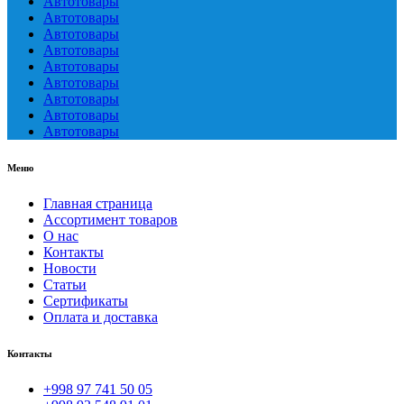
Автотовары
Автотовары
Автотовары
Автотовары
Автотовары
Автотовары
Автотовары
Автотовары
Автотовары
Меню
Главная страница
Ассортимент товаров
О нас
Контакты
Новости
Статьи
Сертификаты
Оплата и доставка
Контакты
+998 97 741 50 05