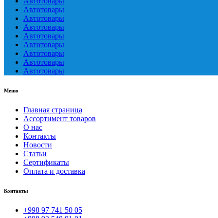
Автотовары
Автотовары
Автотовары
Автотовары
Автотовары
Автотовары
Автотовары
Автотовары
Автотовары
Меню
Главная страница
Ассортимент товаров
О нас
Контакты
Новости
Статьи
Сертификаты
Оплата и доставка
Контакты
+998 97 741 50 05