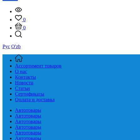
0
0
Рус
O'zb
Ассортимент товаров
О нас
Контакты
Новости
Статьи
Сертификаты
Оплата и доставка
Автотовары
Автотовары
Автотовары
Автотовары
Автотовары
Автотовары